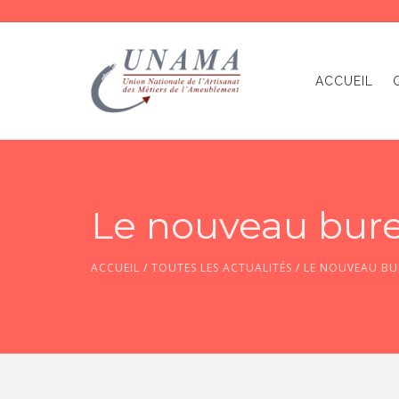
ACCUEIL
Le nouveau bure
ACCUEIL
/
TOUTES LES ACTUALITÉS
/
LE NOUVEAU BU