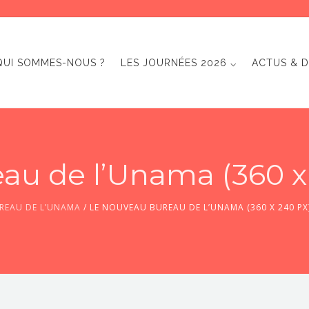
QUI SOMMES-NOUS ?
LES JOURNÉES 2026 ⌵
ACTUS & D
au de l’Unama (360 x
REAU DE L’UNAMA
/
LE NOUVEAU BUREAU DE L’UNAMA (360 X 240 PX