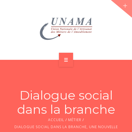
ACCUEIL
QUI SOMMES-NOUS ?
Dialogue social
LES JOURNÉES 2026 ⌵
dans la branche
ACTUS & DOSSIERS
ACCUEIL
/
MÉTIER
/
AGENDA
DIALOGUE SOCIAL DANS LA BRANCHE, UNE NOUVELLE