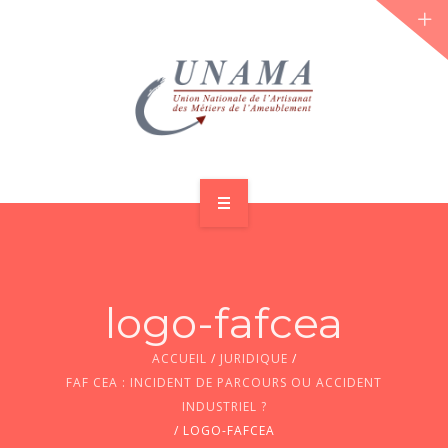
ACCUEIL
QUI SOMMES-NOUS ?
logo-fafcea
LES JOURNÉES 2026 ⌵
ACCUEIL
/
JURIDIQUE
/
ACTUS & DOSSIERS
FAF CEA : INCIDENT DE PARCOURS OU ACCIDENT
INDUSTRIEL ?
AGENDA
/
LOGO-FAFCEA