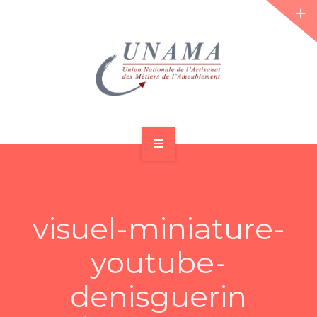
ACCUEIL
QUI SOMMES-NOUS ?
visuel-miniature-
LES JOURNÉES 2026 ⌵
youtube-
ACTUS & DOSSIERS
denisguerin
AGENDA