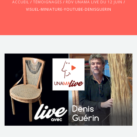
ACCUEIL
/
TÉMOIGNAGES
/
RDV UNAMA LIVE DU 12 JUIN
/
VISUEL-MINIATURE-YOUTUBE-DENISGUERIN
CONTACTEZ-NOUS !