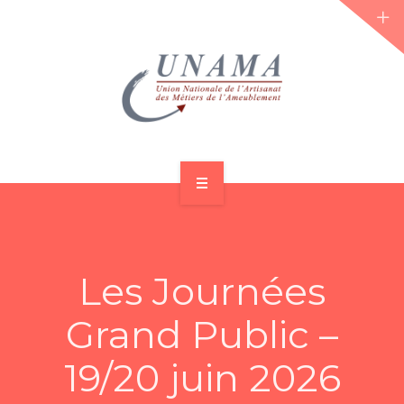
ACCUEIL
QUI SOMMES-NOUS ?
Les Journées
LES JOURNÉES 2026 ⌵
Grand Public –
ACTUS & DOSSIERS
19/20 juin 2026
AGENDA