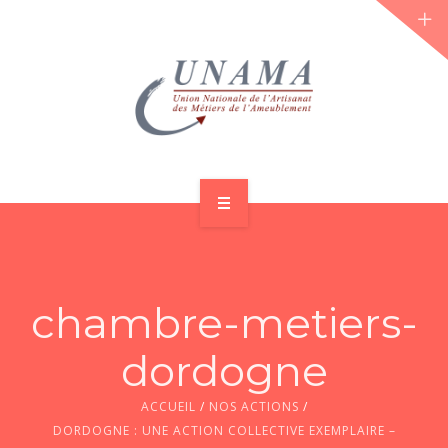
ACCUEIL
QUI SOMMES-NOUS ?
chambre-metiers-
LES JOURNÉES 2026 ⌵
dordogne
ACTUS & DOSSIERS
ACCUEIL
/
NOS ACTIONS
/
AGENDA
DORDOGNE : UNE ACTION COLLECTIVE EXEMPLAIRE –