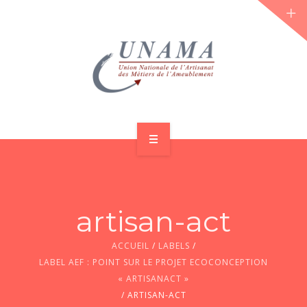
ACCUEIL
QUI SOMMES-NOUS ?
artisan-act
LES JOURNÉES 2026 ⌵
ACCUEIL
/
LABELS
/
ACTUS & DOSSIERS
LABEL AEF : POINT SUR LE PROJET ECOCONCEPTION
« ARTISANACT »
AGENDA
/
ARTISAN-ACT