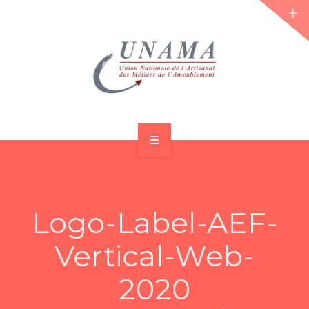
ACCUEIL
QUI SOMMES-NOUS ?
Logo-Label-AEF-
LES JOURNÉES 2026 ⌵
Vertical-Web-
ACTUS & DOSSIERS
2020
AGENDA