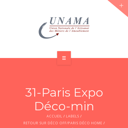
ACCUEIL
QUI SOMMES-NOUS ?
31-Paris Expo
LES JOURNÉES 2026 ⌵
Déco-min
ACTUS & DOSSIERS
ACCUEIL
/
LABELS
/
AGENDA
RETOUR SUR DÉCO OFF/PARIS DÉCO HOME
/