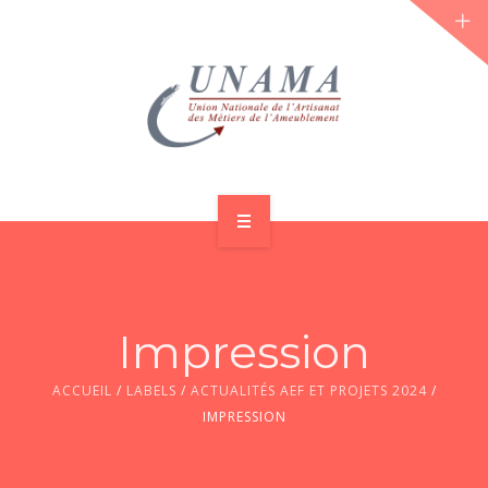
ACCUEIL
QUI SOMMES-NOUS ?
Impression
LES JOURNÉES 2026 ⌵
ACCUEIL
/
LABELS
/
ACTUALITÉS AEF ET PROJETS 2024
/
ACTUS & DOSSIERS
IMPRESSION
AGENDA