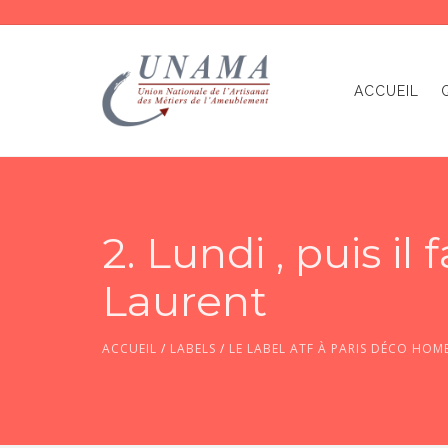
ACCUEIL
2. Lundi , puis i
Laurent
ACCUEIL
/
LABELS
/
LE LABEL ATF À PARIS DÉCO HOME,