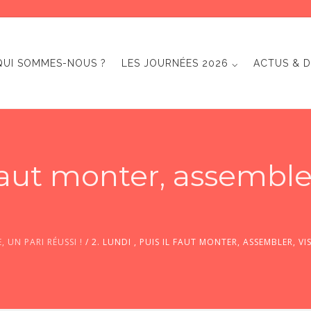
QUI SOMMES-NOUS ?
LES JOURNÉES 2026 ⌵
ACTUS & D
l faut monter, assemble
 UN PARI RÉUSSI !
/
2. LUNDI , PUIS IL FAUT MONTER, ASSEMBLER, VI