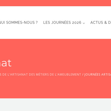
QUI SOMMES-NOUS ?
LES JOURNÉES 2026 ⌵
ACTUS & D
nat
S DE L’ARTISANAT DES MÉTIERS DE L’AMEUBLEMENT
/
JOURNÉES ARTI