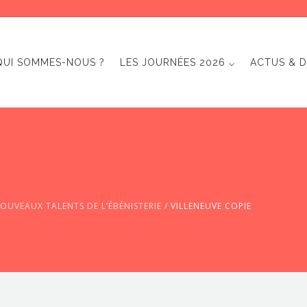
QUI SOMMES-NOUS ?
LES JOURNÉES 2026 ⌵
ACTUS & D
NOUVEAUX TALENTS DE L’ÉBÉNISTERIE
/
VILLENEUVE COPIE