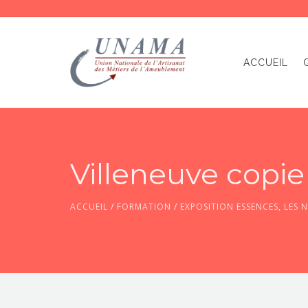
ACCUEIL
Villeneuve copie
ACCUEIL
/
FORMATION
/
EXPOSITION ESSENCES, LES 