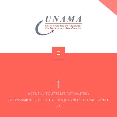
ACCUEIL
QUI SOMMES-NOUS ?
1
LES JOURNÉES 2026 ⌵
ACCUEIL
/
TOUTES LES ACTUALITÉS
/
ACTUS & DOSSIERS
LA DYNAMIQUE COLLECTIVE DES JOURNÉES DE L’ARTISANAT
/
1
AGENDA