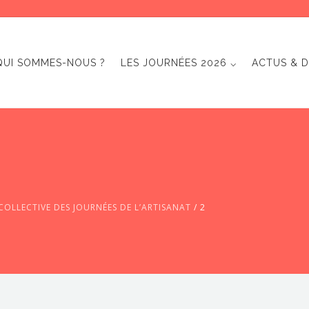
QUI SOMMES-NOUS ?
LES JOURNÉES 2026 ⌵
ACTUS & D
OLLECTIVE DES JOURNÉES DE L’ARTISANAT
/
2