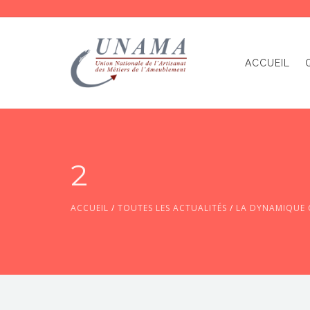
ACCUEIL
2
ACCUEIL
/
TOUTES LES ACTUALITÉS
/
LA DYNAMIQUE C