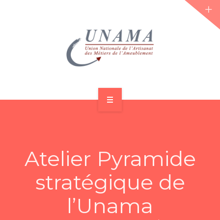
ACCUEIL
QUI SOMMES-NOUS ?
Atelier Pyramide
LES JOURNÉES 2026 ⌵
stratégique de
ACTUS & DOSSIERS
l’Unama
AGENDA