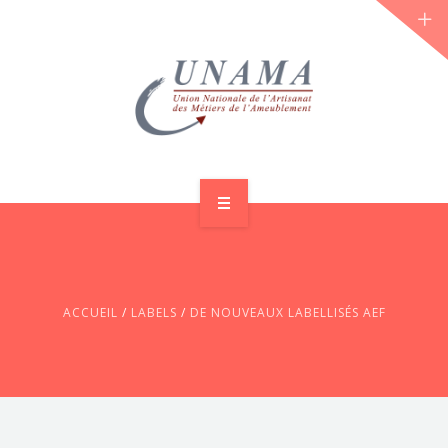
ACCUEIL
QUI SOMMES-NOUS ?
ACCUEIL
/
LABELS
/
DE NOUVEAUX LABELLISÉS AEF
LES JOURNÉES 2026 ⌵
ACTUS & DOSSIERS
AGENDA