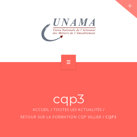
ACCUEIL
QUI SOMMES-NOUS ?
cqp3
LES JOURNÉES 2026 ⌵
ACCUEIL
/
TOUTES LES ACTUALITÉS
/
ACTUS & DOSSIERS
RETOUR SUR LA FORMATION CQP VILLIER
/
CQP3
AGENDA