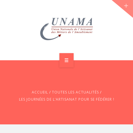
ACCUEIL
QUI SOMMES-NOUS ?
ACCUEIL
/
TOUTES LES ACTUALITÉS
/
LES JOURNÉES 2026 ⌵
LES JOURNÉES DE L’ARTISANAT POUR SE FÉDÉRER !
ACTUS & DOSSIERS
AGENDA