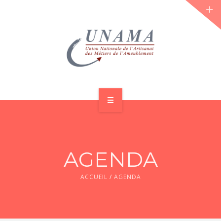
ACCUEIL
QUI SOMMES-NOUS ?
AGENDA
LES JOURNÉES 2026 ⌵
ACCUEIL
/
AGENDA
ACTUS & DOSSIERS
AGENDA