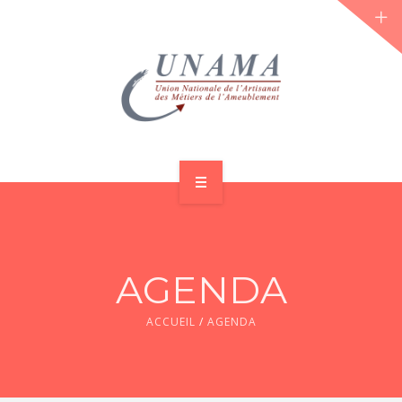
ACCUEIL
QUI SOMMES-NOUS ?
AGENDA
LES JOURNÉES 2026 ⌵
ACCUEIL
/
AGENDA
ACTUS & DOSSIERS
AGENDA