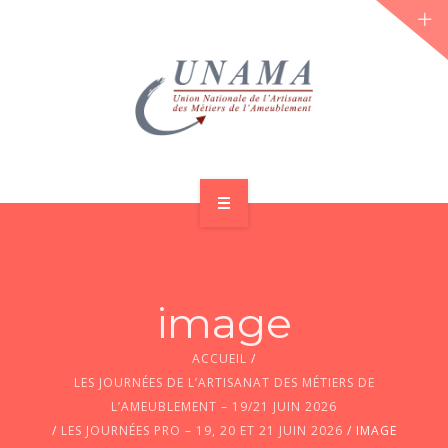
ACCUEIL
QUI SOMMES-NOUS ?
image
LES JOURNÉES 2026 ⌵
ACCUEIL
/
ACTUS & DOSSIERS
LES JOURNÉES DE L’ARTISANAT DES MÉTIERS DE
L’AMEUBLEMENT – 19/21 JUIN 2026
AGENDA
/
LES JOURNÉES PRO – 19, 20 ET 21 JUIN 2026
/
IMAGE