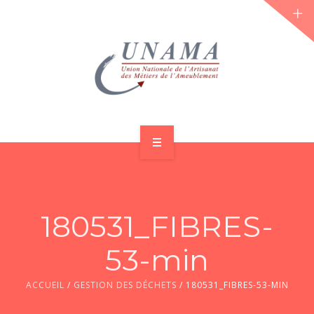
ACCUEIL
QUI SOMMES-NOUS ?
180531_FIBRES-
LES JOURNÉES 2026 ⌵
53-min
ACTUS & DOSSIERS
ACCUEIL
/
GESTION DES DÉCHETS
/
180531_FIBRES-53-MIN
AGENDA