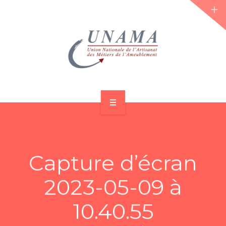
ACCUEIL
QUI SOMMES-NOUS ?
Capture d’écran
LES JOURNÉES 2026 ⌵
2023-05-09 à
ACTUS & DOSSIERS
10.40.55
AGENDA