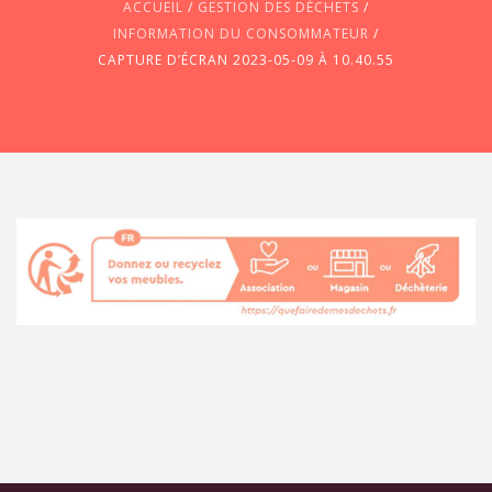
ACCUEIL
/
GESTION DES DÉCHETS
/
INFORMATION DU CONSOMMATEUR
/
CAPTURE D’ÉCRAN 2023-05-09 À 10.40.55
CONTACTEZ-NOUS !