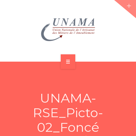
ACCUEIL
QUI SOMMES-NOUS ?
UNAMA-
LES JOURNÉES 2026 ⌵
RSE_Picto-
ACTUS & DOSSIERS
02_Foncé
AGENDA