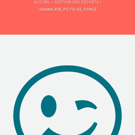
ACCUEIL
/
GESTION DES DÉCHETS
/
UNAMA-RSE_PICTO-02_FONCÉ
CONTACTEZ-NOUS !