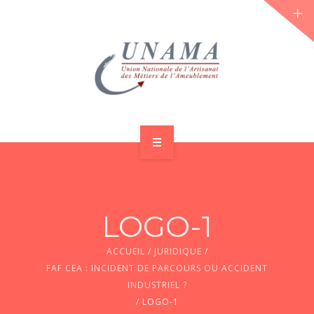
ACCUEIL
QUI SOMMES-NOUS ?
LOGO-1
LES JOURNÉES 2026 ⌵
ACCUEIL
/
JURIDIQUE
/
ACTUS & DOSSIERS
FAF CEA : INCIDENT DE PARCOURS OU ACCIDENT
INDUSTRIEL ?
AGENDA
/
LOGO-1