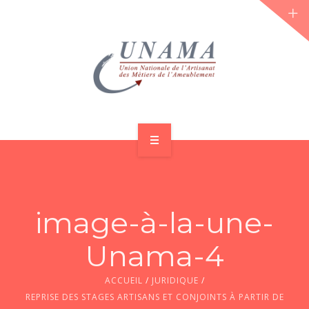
ACCUEIL
QUI SOMMES-NOUS ?
image-à-la-une-
LES JOURNÉES 2026 ⌵
Unama-4
ACTUS & DOSSIERS
ACCUEIL
/
JURIDIQUE
/
AGENDA
REPRISE DES STAGES ARTISANS ET CONJOINTS À PARTIR DE