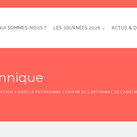
QUI SOMMES-NOUS ?
LES JOURNÉES 2026 ⌵
ACTUS & D
nnique
MATION » DANS LE PROGRAMME CODIFAB DE L’ARTISANAT DE L’AMEU