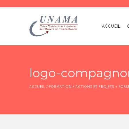
ACCUEIL
logo-compagno
ACCUEIL
/
FORMATION
/
ACTIONS ET PROJETS « FOR