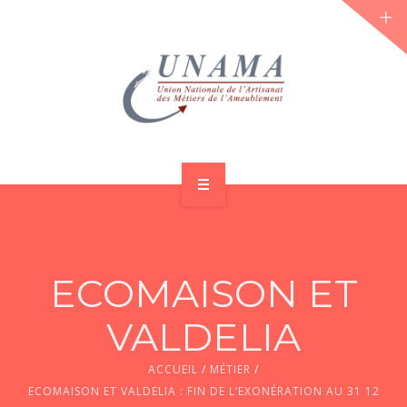
ACCUEIL
QUI SOMMES-NOUS ?
ECOMAISON ET
LES JOURNÉES 2026 ⌵
VALDELIA
ACTUS & DOSSIERS
ACCUEIL
/
MÉTIER
/
AGENDA
ECOMAISON ET VALDELIA : FIN DE L’EXONÉRATION AU 31 12