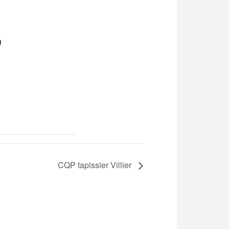
U
CQP tapissier Villier