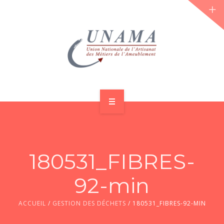
ACCUEIL
QUI SOMMES-NOUS ?
180531_FIBRES-
LES JOURNÉES 2026 ⌵
92-min
ACTUS & DOSSIERS
ACCUEIL
/
GESTION DES DÉCHETS
/
180531_FIBRES-92-MIN
AGENDA