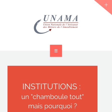
ACCUEIL
QUI SOMMES-NOUS ?
LES JOURNÉES 2026 ⌵
ACTUS & DOSSIERS
AGENDA