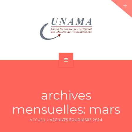
ACCUEIL
QUI SOMMES-NOUS ?
archives
LES JOURNÉES 2026 ⌵
mensuelles: mars
ACTUS & DOSSIERS
ACCUEIL
/
ARCHIVES POUR MARS 2024
AGENDA