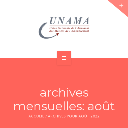
ACCUEIL
QUI SOMMES-NOUS ?
archives
LES JOURNÉES 2026 ⌵
mensuelles: août
ACTUS & DOSSIERS
ACCUEIL
/
ARCHIVES POUR AOÛT 2022
AGENDA