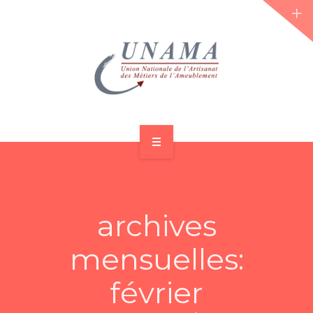
ACCUEIL
QUI SOMMES-NOUS ?
archives
LES JOURNÉES 2026 ⌵
mensuelles:
ACTUS & DOSSIERS
février
AGENDA