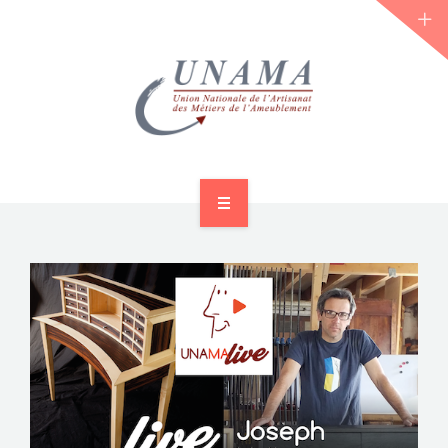
ACCUEIL
QUI SOMMES-NOUS ?
LES JOURNÉES 2026 ⌵
ACTUS & DOSSIERS
AGENDA