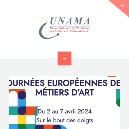
ACCUEIL
QUI SOMMES-NOUS ?
LES JOURNÉES 2026 ⌵
ACTUS & DOSSIERS
AGENDA