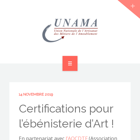
ACCUEIL
QUI SOMMES-NOUS ?
14 NOVEMBRE 2019
LES JOURNÉES 2026 ⌵
Certifications pour
ACTUS & DOSSIERS
l’ébénisterie d’Art !
AGENDA
En partenariat avec
l’AOCDTF
(Association