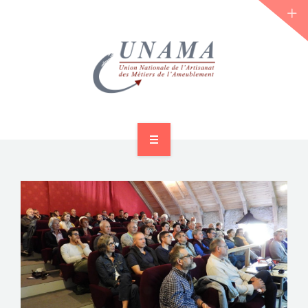
ACCUEIL
QUI SOMMES-NOUS ?
LES JOURNÉES 2026 ⌵
ACTUS & DOSSIERS
AGENDA