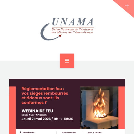
ACCUEIL
QUI SOMMES-NOUS ?
LES JOURNÉES 2026 ⌵
ACTUS & DOSSIERS
AGENDA