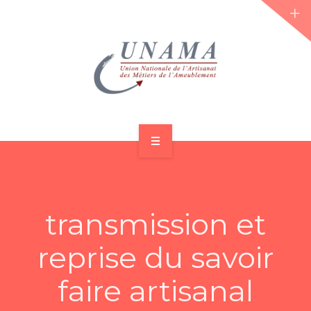
ACCUEIL
QUI SOMMES-NOUS ?
transmission et
LES JOURNÉES 2026 ⌵
reprise du savoir
ACTUS & DOSSIERS
faire artisanal
AGENDA