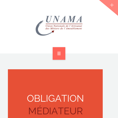
ACCUEIL
QUI SOMMES-NOUS ?
LES JOURNÉES 2026 ⌵
ACTUS & DOSSIERS
AGENDA