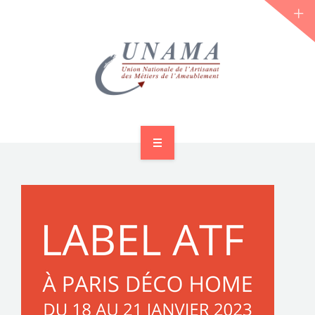
ACCUEIL
QUI SOMMES-NOUS ?
LES JOURNÉES 2026 ⌵
ACTUS & DOSSIERS
AGENDA