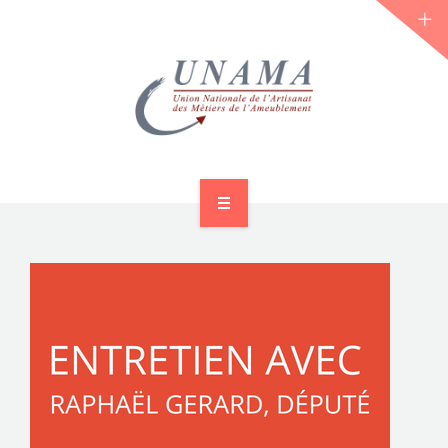
ACCUEIL
QUI SOMMES-NOUS ?
LES JOURNÉES 2026 ⌵
ACTUS & DOSSIERS
AGENDA