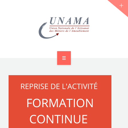
ACCUEIL
QUI SOMMES-NOUS ?
LES JOURNÉES 2026 ⌵
ACTUS & DOSSIERS
AGENDA