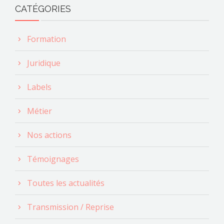
s
CATÉGORIES
É
v
Formation
è
Juridique
n
Labels
e
m
Métier
e
Nos actions
n
Témoignages
t
s
Toutes les actualités
Transmission / Reprise