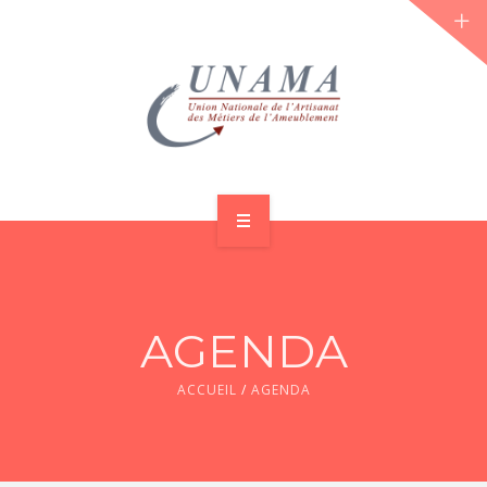
ACCUEIL
QUI SOMMES-NOUS ?
AGENDA
LES JOURNÉES 2026 ⌵
ACCUEIL
/
AGENDA
ACTUS & DOSSIERS
AGENDA