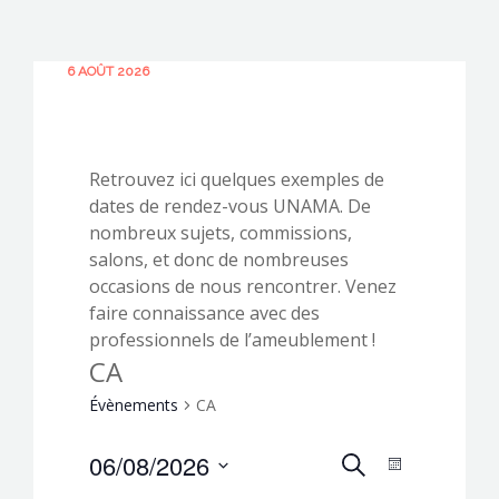
6 AOÛT 2026
CONTACTEZ-NOUS !
Retrouvez ici quelques exemples de
dates de rendez-vous UNAMA. De
nombreux sujets, commissions,
salons, et donc de nombreuses
occasions de nous rencontrer. Venez
faire connaissance avec des
professionnels de l’ameublement !
CA
Évènements
CA
R
06/08/2026
N
RECHERCHE
MOIS
a
Sélectionnez