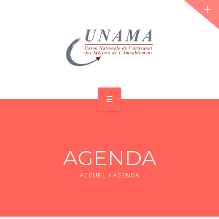
ACCUEIL
QUI SOMMES-NOUS ?
AGENDA
LES JOURNÉES 2026 ⌵
ACCUEIL
/
AGENDA
ACTUS & DOSSIERS
AGENDA