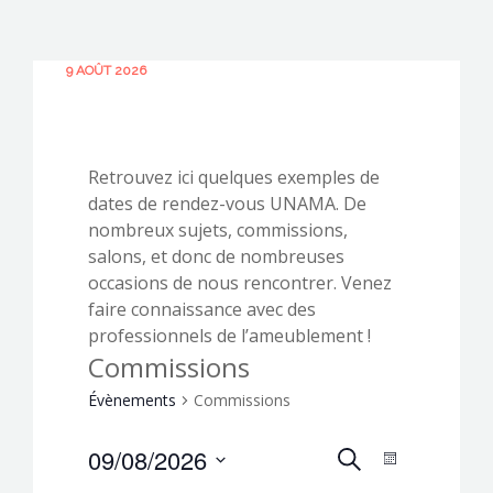
9 AOÛT 2026
CONTACTEZ-NOUS !
Retrouvez ici quelques exemples de
dates de rendez-vous UNAMA. De
nombreux sujets, commissions,
salons, et donc de nombreuses
occasions de nous rencontrer. Venez
faire connaissance avec des
professionnels de l’ameublement !
Commissions
Évènements
Commissions
R
09/08/2026
N
RECHERCHE
MOIS
a
Sélectionnez