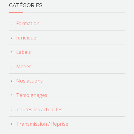
s
CATÉGORIES
É
v
Formation
è
Juridique
n
Labels
e
m
Métier
e
Nos actions
n
Témoignages
t
s
Toutes les actualités
Transmission / Reprise