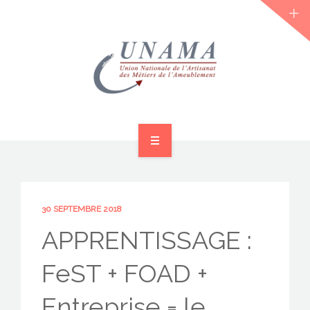
ACCUEIL
QUI SOMMES-NOUS ?
30 SEPTEMBRE 2018
LES JOURNÉES 2026 ⌵
APPRENTISSAGE :
ACTUS & DOSSIERS
FeST + FOAD +
AGENDA
Entreprise = le