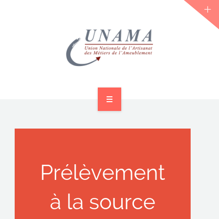
ACCUEIL
QUI SOMMES-NOUS ?
LES JOURNÉES 2026 ⌵
ACTUS & DOSSIERS
AGENDA