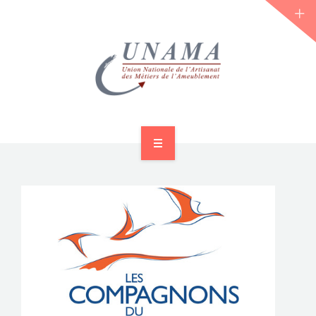
ACCUEIL
QUI SOMMES-NOUS ?
LES JOURNÉES 2026 ⌵
ACTUS & DOSSIERS
AGENDA